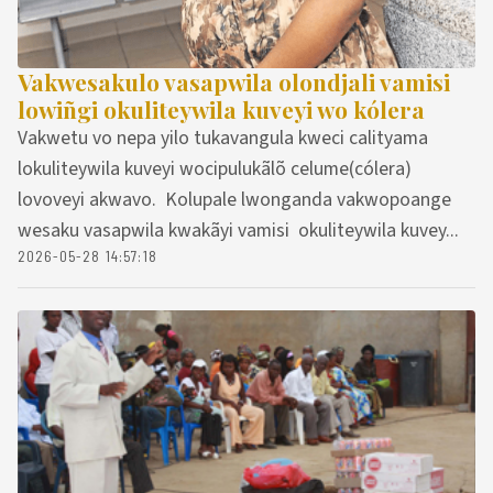
Vakwesakulo vasapwila olondjali vamisi
lowiñgi okuliteywila kuveyi wo kólera
Vakwetu vo nepa yilo tukavangula kweci calityama
lokuliteywila kuveyi wocipulukãlõ celume(cólera)
lovoveyi akwavo. Kolupale lwonganda vakwopoange
wesaku vasapwila kwakãyi vamisi okuliteywila kuvey...
2026-05-28 14:57:18