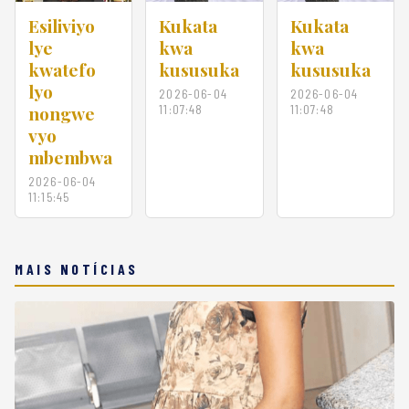
Esiliviyo
Kukata
Kukata
lye
kwa
kwa
kwatefo
kususuka
kususuka
lyo
2026-06-04
2026-06-04
nongwe
11:07:48
11:07:48
vyo
mbembwa
2026-06-04
11:15:45
MAIS NOTÍCIAS