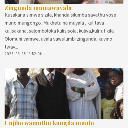
Zingunda mumawuvala
Kusakana simwe sizila, khanda silumba savathu vose
muno mungongo. Mukhetu na muyala , kulitava
kulisakana, salomboloka kulisisola, kuliva,kulifutikila.
Olomuni vamwe, uvala vawulumbi zingunda, kuvino
twav...
2026-05-28 14:52:09
Unjiho wamuthu kungila muulo