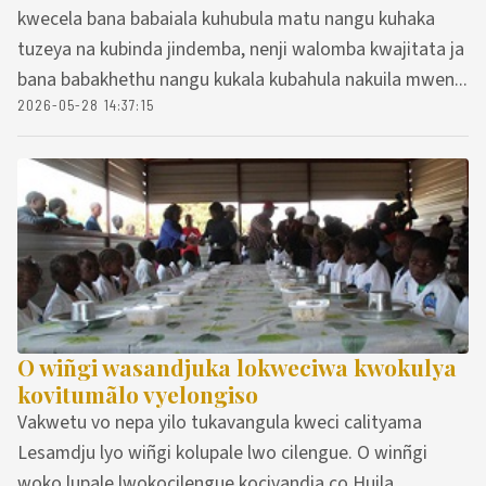
kwecela bana babaiala kuhubula matu nangu kuhaka
tuzeya na kubinda jindemba, nenji walomba kwajitata ja
bana babakhethu nangu kukala kubahula nakuila mwen...
2026-05-28 14:37:15
O wiñgi wasandjuka lokweciwa kwokulya
kovitumãlo vyelongiso
Vakwetu vo nepa yilo tukavangula kweci calityama
Lesamdju lyo wiñgi kolupale lwo cilengue. O winñgi
woko lupale lwokocilengue kocivandja co Huila