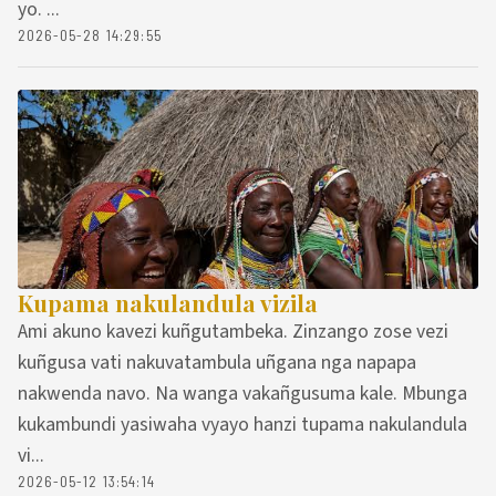
yo. ...
2026-05-28 14:29:55
Kupama nakulandula vizila
Ami akuno kavezi kuñgutambeka. Zinzango zose vezi
kuñgusa vati nakuvatambula uñgana nga napapa
nakwenda navo. Na wanga vakañgusuma kale. Mbunga
kukambundi yasiwaha vyayo hanzi tupama nakulandula
vi...
2026-05-12 13:54:14