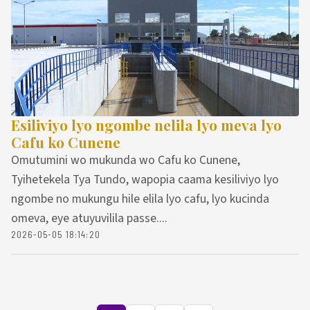
Esiliviyo lyo ngombe nelila lyo meva lyo
Cafu ko Cunene
Omutumini wo mukunda wo Cafu ko Cunene,
Tyihetekela Tya Tundo, wapopia caama kesiliviyo lyo
ngombe no mukungu hile elila lyo cafu, lyo kucinda
omeva, eye atuyuvilila passe....
2026-05-05 18:14:20