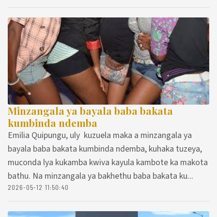
Minzangala ya bayala baba bakata
kumbinda ndemba
Emilia Quipungu, uly kuzuela maka a minzangala ya
bayala baba bakata kumbinda ndemba, kuhaka tuzeya,
muconda lya kukamba kwiva kayula kambote ka makota
bathu. Na minzangala ya bakhethu baba bakata ku...
2026-05-12 11:50:40