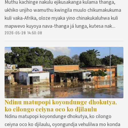
Muthu kachinge nakulu ejikusakanga kulama thanga,
ukhiko unjiho wamuthu kwingila muulo chikumakukuma
kuli vaka-Afrika, oloze myaka yino chinakukaluhwa kuli
mapwevo kuyoya nava-thanga já lunga, kutesa nak...
2026-05-28 14:50:08
Ndinu matupopi koyondunge dhokutya,
ko cilongo ceiyna oco ko djilaulu
Ndinu matupopi koyondunge dhokutya, ko cilongo
ceiyna oco ko djilaulu, oyongundja vehulilwa mo konda