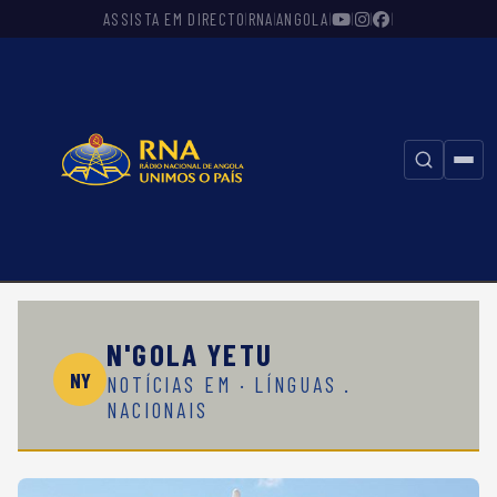
ASSISTA EM DIRECTO
RNA
ANGOLA
|
|
|
|
|
|
⚲
N'GOLA YETU
NY
NOTÍCIAS EM · LÍNGUAS .
NACIONAIS