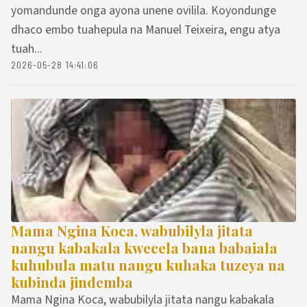
yomandunde onga ayona unene ovilila. Koyondunge
dhaco embo tuahepula na Manuel Teixeira, engu atya
tuah...
2026-05-28 14:41:06
Mama Ngina Koca, wabubilyla jitata
nangu kabakala kwecela bana babaiala
kuhubula matu nangu kuhaka tuzeya na
kubinda jindemba
Mama Ngina Koca, wabubilyla jitata nangu kabakala