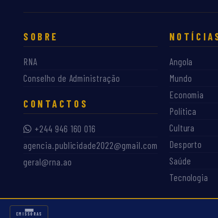
SOBRE
NOTÍCIA
RNA
Angola
Conselho de Administração
Mundo
Economia
CONTACTOS
Política
Cultura
+244 946 160 016
Desporto
agencia.publicidade2022@gmail.com
Saúde
geral@rna.ao
Tecnologia
EMISSORAS RNA
EMISSORAS
©
2026
RNA — Rádio Nacional de Angola. Todos os direitos reservados.