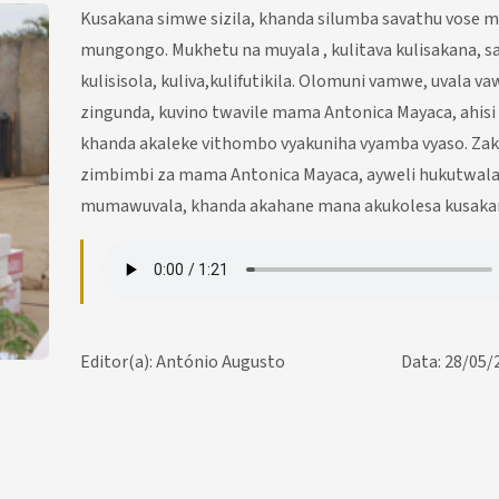
Kusakana simwe sizila, khanda silumba savathu vose 
mungongo. Mukhetu na muyala , kulitava kulisakana, 
kulisisola, kuliva,kulifutikila. Olomuni vamwe, uvala v
zingunda, kuvino twavile mama Antonica Mayaca, ahisi s
khanda akaleke vithombo vyakuniha vyamba vyaso. Za
zimbimbi za mama Antonica Mayaca, ayweli hukutwal
mumawuvala, khanda akahane mana akukolesa kusaka
Editor(a): António Augusto
Data: 28/05/