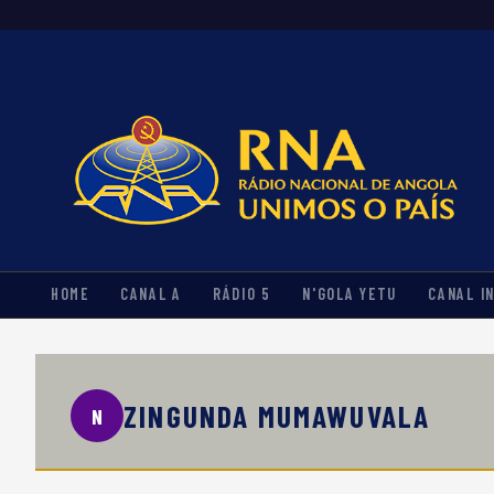
HOME
CANAL A
RÁDIO 5
N'GOLA YETU
CANAL I
ZINGUNDA MUMAWUVALA
N