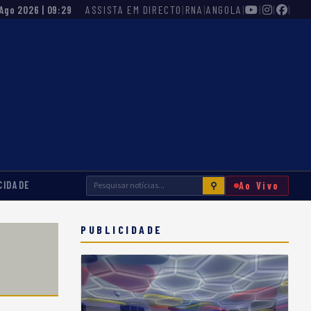
ASSISTA EM DIRECTO
|
RNA
|
ANGOLA
|
|
|
|
 Ago 2026 | 09:29
CIDADE
Ao Vivo
⚲
PUBLICIDADE