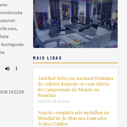
muno
salomboloka
awulumbi
ifa saso,
khala
a kuzingunda
na.
MAIS LIDAS
Andebol: Selecção nacional feminina
de cadetes despede-se com vitória
do Campeonato do Mundo na
2026 14:52:09
Romênia
2026-08-08 09:35:49
Angola conquista seis medalhas no
Mundial de Ju-Jitsu nos Emirados
Árabes Unidos