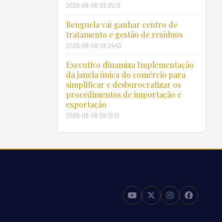
2026-08-08 09:25:13
Benguela vai ganhar centro de
tratamento e gestão de resíduos
2026-08-08 09:24:43
Executivo dinamiza Implementação
da janela única do comércio para
simplificar e desburocratizar os
procedimentos de importação e
exportação
2026-08-08 09:12:51