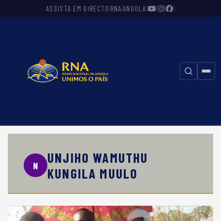
ASSISTA EM DIRECTO
RNA
ANGOLA
|
|
|
|
|
|
⚲
UNJIHO WAMUTHU
N
KUNGILA MUULO