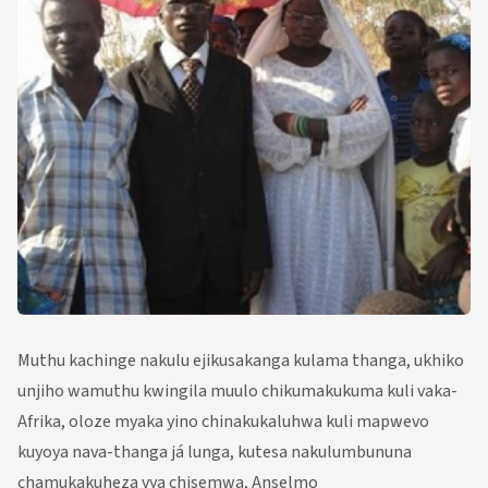
Muthu kachinge nakulu ejikusakanga kulama thanga, ukhiko
unjiho wamuthu kwingila muulo chikumakukuma kuli vaka-
Afrika, oloze myaka yino chinakukaluhwa kuli mapwevo
kuyoya nava-thanga já lunga, kutesa nakulumbununa
chamukakuheza vya chisemwa, Anselmo