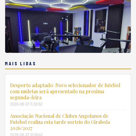
MAIS LIDAS
Desporto adaptado: Novo selecionador de futebol
com muletas será apresentado na proxima
segunda-feira
2026-08-07 11:28:52
Associação Nacional de Clubes Angolanos de
Futebol realiza esta tarde sorteio do Girabola
2026/2027
2026-08-07 10:56:43