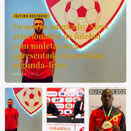
ÚLTIMO DESTAQUE
Desporto adaptado: Novo
selecionador de futebol
com muletas será
apresentado na proxima
segunda-feira
2026-08-07 11:28:52