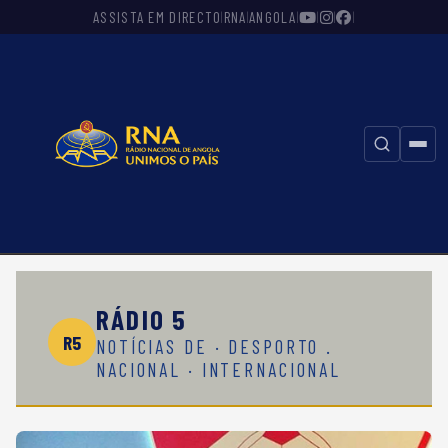
ASSISTA EM DIRECTO
RNA
ANGOLA
|
|
|
|
|
|
⚲
RÁDIO 5
R5
NOTÍCIAS DE · DESPORTO .
NACIONAL · INTERNACIONAL