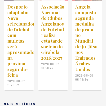
Desporto
Associação
Angola
adaptado:
Nacional
conquista
Novo
de Clubes
segunda
selecionador
Angolanos
medalha
de futebol
de Futebol
de prata
com
realiza
no
muletas
esta tarde
Mundial
será
sorteio do
de Ju-Jitsu
apresentado
Girabola
nos
na
2026/2027
Emirados
proxima
Árabes
2026-08-07
segunda-
10:56:43
Unidos
feira
2026-08-06
06:48:24
2026-08-07
11:28:52
MAIS NOTÍCIAS