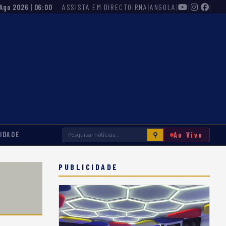
ASSISTA EM DIRECTO
|
RNA
|
ANGOLA
|
|
|
|
 Ago 2026 | 06:00
IDADE
Ao Vivo
⚲
PUBLICIDADE