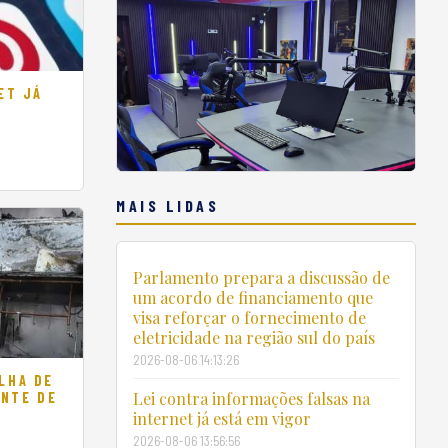
ET JÁ
MAIS LIDAS
Parlamento prepara a discussão de
um acordo de financiamento que
visa reforçar o fornecimento de
eletricidade na região sul do país
2026-08-06 14:13:26
LHA DE
Lei contra informações falsas na
ENTE DE
internet já está em vigor
2026-08-06 13:56:56