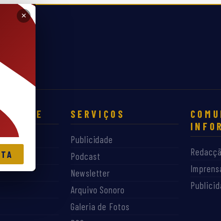
S
×
S SOBRE
SERVIÇOS
COMU
INFO
Publicidade
Redacç
RTA
Podcast
Imprens
Newsletter
Publici
Arquivo Sonoro
Galeria de Fotos