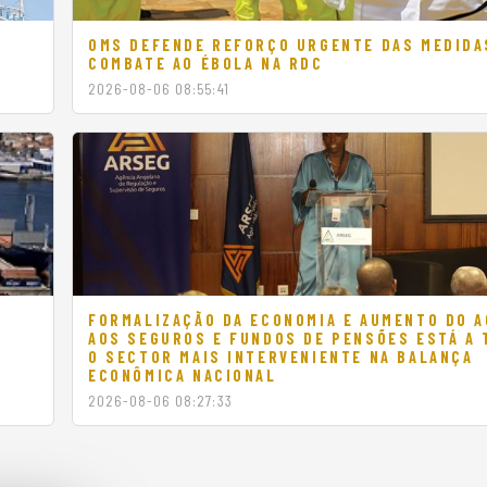
E
OMS DEFENDE REFORÇO URGENTE DAS MEDIDA
COMBATE AO ÉBOLA NA RDC
2026-08-06 08:55:41
M
FORMALIZAÇÃO DA ECONOMIA E AUMENTO DO 
AOS SEGUROS E FUNDOS DE PENSÕES ESTÁ A
O SECTOR MAIS INTERVENIENTE NA BALANÇA
ECONÔMICA NACIONAL
2026-08-06 08:27:33