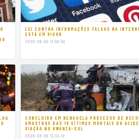
DO
LEI CONTRA INFORMAÇÕES FALSAS NA INTERN
ESTÁ EM VIGOR
DO
2026-08-06 13:56:56
LHA
CONCLUIDO EM BENGUELA PROCESSO DE RECO
IO
AMOSTRAS DAS 18 VÍTIMAS MORTAIS DO ACID
VIAÇÃO NO KWANZA-SUL
2026-08-06 13:34:10