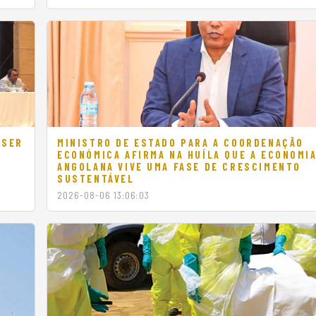
r
 SER
MINISTRO DE ESTADO PARA A COORDENAÇÃO
ECONÓMICA AFIRMA NA HUÍLA QUE A ECONOMI
ANGOLANA VIVE UMA FASE DE CRESCIMENTO
SUSTENTÁVEL
2026-08-06 13:06:03