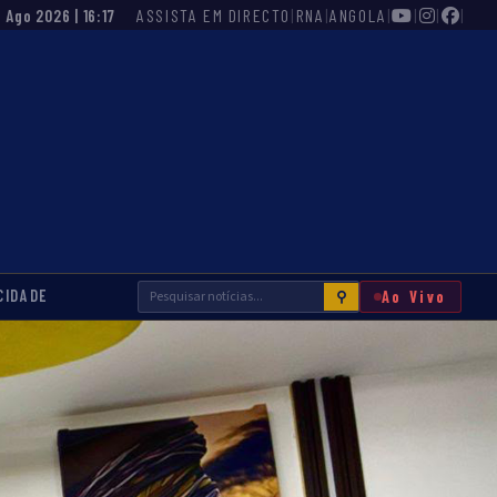
ASSISTA EM DIRECTO
|
RNA
|
ANGOLA
|
|
|
|
6 Ago 2026 | 16:17
CIDADE
Ao Vivo
⚲