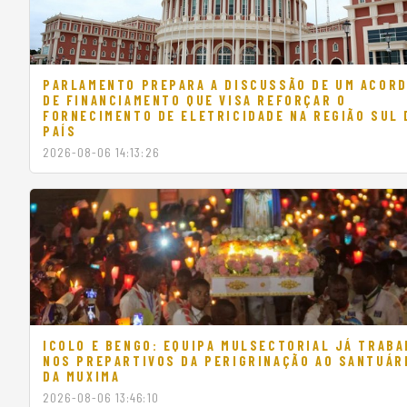
Caminhando para a modernização
PARLAMENTO PREPARA A DISCUSSÃO DE UM ACOR
DE FINANCIAMENTO QUE VISA REFORÇAR O
FORNECIMENTO DE ELETRICIDADE NA REGIÃO SUL 
PAÍS
2026-08-06 14:13:26
ICOLO E BENGO: EQUIPA MULSECTORIAL JÁ TRABA
NOS PREPARTIVOS DA PERIGRINAÇÃO AO SANTUÁR
DA MUXIMA
2026-08-06 13:46:10