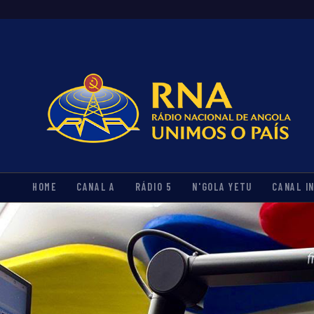
HOME
CANAL A
RÁDIO 5
N'GOLA YETU
CANAL I