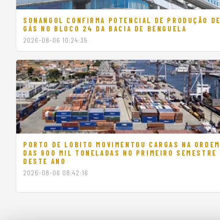
SONANGOL CONFIRMA POTENCIAL DE PRODUÇÃO D
GÁS NO BLOCO 24 DA BACIA DE BENGUELA
2026-08-06 10:24:35
PORTO DE LOBITO MOVIMENTOU CARGAS NA ORDE
DAS 900 MIL TONELADAS NO PRIMEIRO SEMESTRE
DESTE ANO
2026-08-06 08:42:16