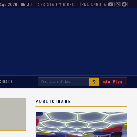
ASSISTA EM DIRECTO
|
RNA
|
ANGOLA
|
|
|
|
 Ago 2026 | 05:30
CIDADE
Ao Vivo
⚲
PUBLICIDADE