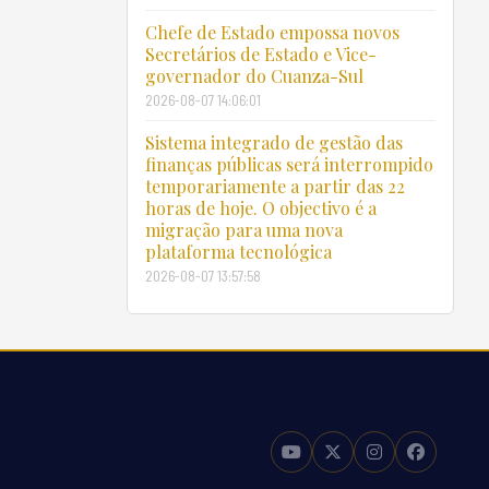
Chefe de Estado empossa novos
Secretários de Estado e Vice-
governador do Cuanza-Sul
2026-08-07 14:06:01
Sistema integrado de gestão das
finanças públicas será interrompido
temporariamente a partir das 22
horas de hoje. O objectivo é a
migração para uma nova
plataforma tecnológica
2026-08-07 13:57:58