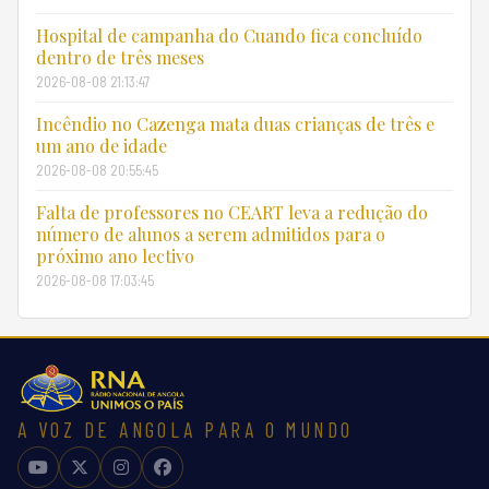
Hospital de campanha do Cuando fica concluído
dentro de três meses
2026-08-08 21:13:47
Incêndio no Cazenga mata duas crianças de três e
um ano de idade
2026-08-08 20:55:45
Falta de professores no CEART leva a redução do
número de alunos a serem admitidos para o
próximo ano lectivo
2026-08-08 17:03:45
A VOZ DE ANGOLA PARA O MUNDO