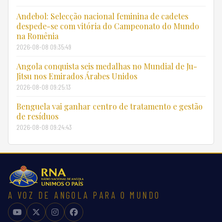
Andebol: Selecção nacional feminina de cadetes
despede-se com vitória do Campeonato do Mundo
na Romênia
2026-08-08 09:35:49
Angola conquista seis medalhas no Mundial de Ju-
Jitsu nos Emirados Árabes Unidos
2026-08-08 09:25:13
Benguela vai ganhar centro de tratamento e gestão
de resíduos
2026-08-08 09:24:43
A VOZ DE ANGOLA PARA O MUNDO