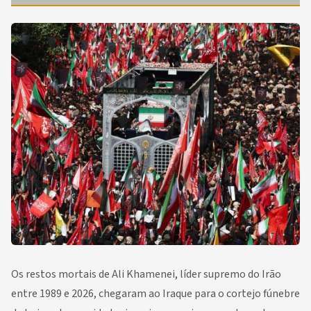
Os restos mortais de Ali Khamenei, líder supremo do Irão
entre 1989 e 2026, chegaram ao Iraque para o cortejo fúnebre