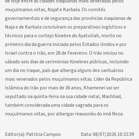
de hoje entre as cidades iraquianas mais veneradas pelos
muçulmanos xiitas, Najaf e Karbala. Os comités
governamentais e de segurança das províncias iraquianas de
Naja e de Karbala concluíram os preparativos logísticos e
técnicos para o cortejo fúnebre do Ayatollah, morto no
primeiro dia da guerra iniciada pelos Estados Unidos e por
Israel contra o Irão, em 28 de Fevereiro. O Irão iniciou no
sábado seis dias de cerimónias fúnebres públicas, incluindo
um dia no Iraque, país que alberga alguns dos santuários
mais venerados pelos muçulmanos xiitas. Líder da República
Islâmica do Irão por mais de 36 anos, Khamenei vai ser
sepultado na quinta-feira na sua cidade natal, Mashhad,
também considerada uma cidade sagrada para os
muçulmanos xiitas, por albergar mausoléu do imã Reza.
Editor(a): Patrícia Campos
Data: 08/07/2026 10:32:39