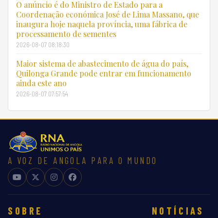
O anúncio é do Ministro de Estado para a
Coordenação económica José de Lima Massano, que
inaugura hoje naquela província, uma fábrica de
processamento de sementes
2026-08-07 08:18:30
Maior sistema de abastecimento de água do país,
Quilonga Grande pode entrar em funcionamento
ainda este ano
2026-08-07 07:57:54
A VOZ DE ANGOLA PARA O MUNDO
SOBRE
NOTÍCIAS