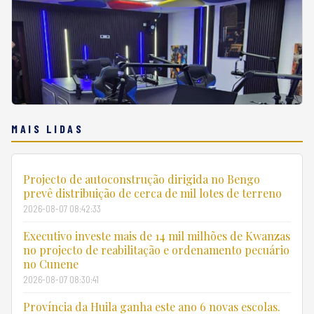
MAIS LIDAS
Projecto de autoconstrução dirigida no Bengo
prevê distribuição de cerca de mil lotes de terreno
2026-08-07 08:42:33
Executivo investe mais de 14 mil milhões de Kwanzas
no projecto de reabilitação e ordenamento pecuário
no Cunene
2026-08-07 08:30:41
Província da Huila ganha este ano 6 novas escolas.