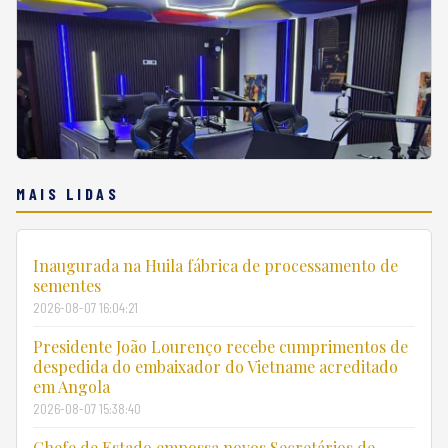
MAIS LIDAS
Inaugurada na Huila fábrica de processamento de
sementes
2026-08-07 16:04:21
Presidente João Lourenço recebe cumprimentos de
despedida do embaixador do Vietname acreditado
em Angola
2026-08-07 15:38:40
Chefe de Estado empossa novos Secretários de