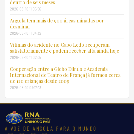
dentro de seis meses
2026-08-10 11:05:56
Angola tem mais de 900 áreas minadas por
desminar
2026-08-10 11:04:32
Vítimas do acidente no Cabo Ledo recuperam
satisfatoriamente e podem receber alta ainda hoje
2026-08-10 11:02:07
Cooperação entre a Globo Dikulo e Academia
Internacional de Teatro de França já formou cerca
de 120 crianças desde 2009
2026-08-10 09:17:43
A VOZ DE ANGOLA PARA O MUNDO