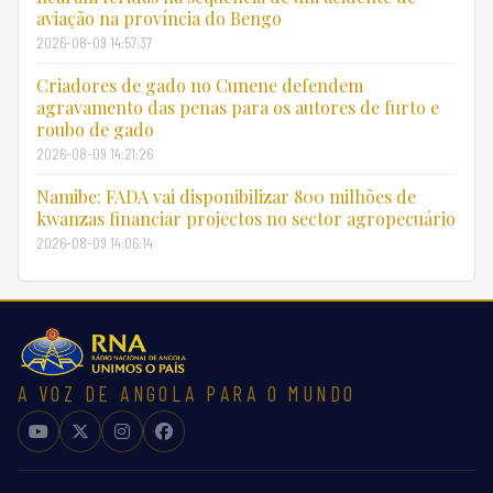
aviação na província do Bengo
2026-08-09 14:57:37
Criadores de gado no Cunene defendem
agravamento das penas para os autores de furto e
roubo de gado
2026-08-09 14:21:26
Namibe: FADA vai disponibilizar 800 milhões de
kwanzas financiar projectos no sector agropecuário
2026-08-09 14:06:14
A VOZ DE ANGOLA PARA O MUNDO