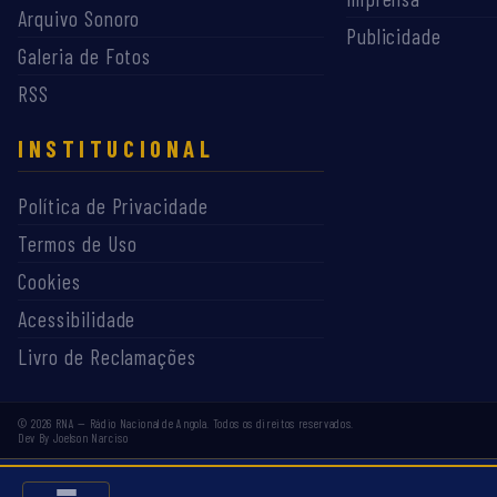
Arquivo Sonoro
Publicidade
Galeria de Fotos
RSS
INSTITUCIONAL
Política de Privacidade
Termos de Uso
Cookies
Acessibilidade
Livro de Reclamações
©
2026
RNA — Rádio Nacional de Angola. Todos os direitos reservados.
Dev By Joelson Narciso
EMISSORAS RNA