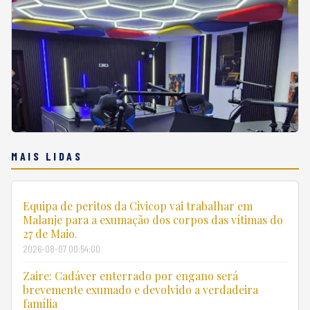
MAIS LIDAS
Equipa de peritos da Civicop vai trabalhar em
Malanje para a exumação dos corpos das vítimas do
27 de Maio.
2026-08-07 00:54:00
Zaire: Cadáver enterrado por engano será
brevemente exumado e devolvido a verdadeira
família