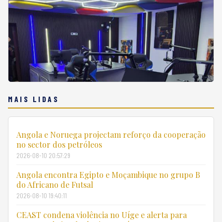
MAIS LIDAS
Angola e Noruega projectam reforço da cooperação
no sector dos petróleos
2026-08-10 20:57:29
Angola encontra Egipto e Moçambique no grupo B
do Africano de Futsal
2026-08-10 19:40:11
CEAST condena violência no Uíge e alerta para