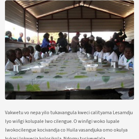
Vakwetu vo nepa yilo tukavangula kweci calityama Lesamdju
lyo wiñgi kolupale lwo cilengue. O winñgi woko lupale
lwokocilengue kocivandja co Huila vasandjuka omo okulya
kukasi lokwecia kolosikola. Ndomu tuciyevelala.