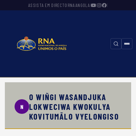
ASSISTA EM DIRECTO
RNA
ANGOLA
|
|
|
|
|
|
⚲
O WIÑGI WASANDJUKA
LOKWECIWA KWOKULYA
N
KOVITUMÃLO VYELONGISO