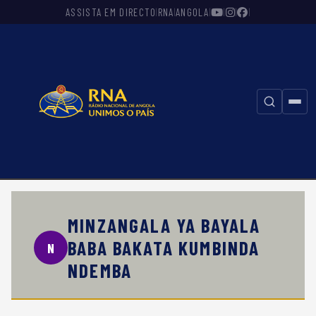
ASSISTA EM DIRECTO
RNA
ANGOLA
|
|
|
|
|
|
⚲
MINZANGALA YA BAYALA
BABA BAKATA KUMBINDA
N
NDEMBA