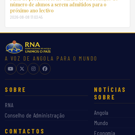
número de alunos a serem admitidos para o
próximo ano lectivo
2026-08-08 17:03:45
A VOZ DE ANGOLA PARA O MUNDO
SOBRE
NOTÍCIAS
SOBRE
RNA
Angola
Conselho de Administração
Mundo
CONTACTOS
Economia