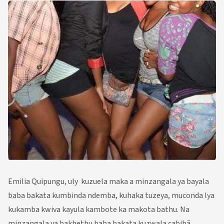
Emilia Quipungu, uly kuzuela maka a minzangala ya bayala
baba bakata kumbinda ndemba, kuhaka tuzeya, muconda lya
kukamba kwiva kayula kambote ka makota bathu. Na
minzangala ya bakhethu baba bakata kuzwala cabihã