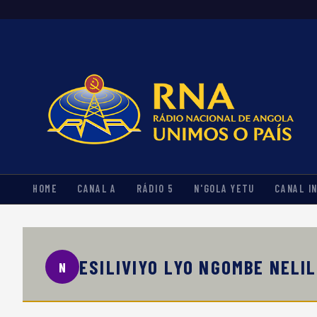
HOME
CANAL A
RÁDIO 5
N'GOLA YETU
CANAL I
ESILIVIYO LYO NGOMBE NELI
N