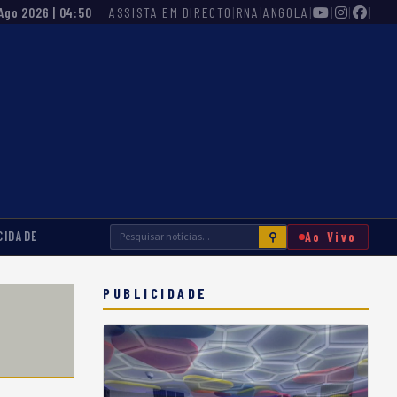
ASSISTA EM DIRECTO
|
RNA
|
ANGOLA
|
|
|
|
 Ago 2026 | 04:50
CIDADE
Ao Vivo
⚲
PUBLICIDADE