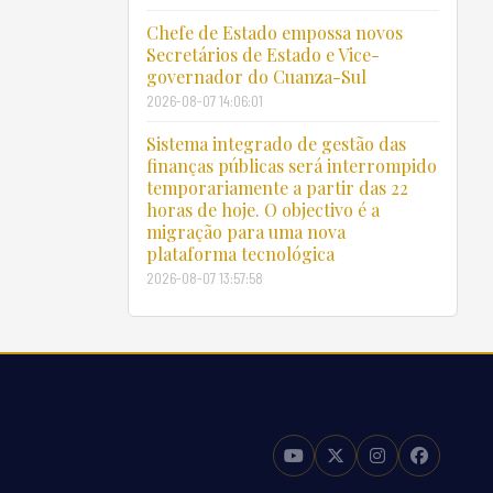
Chefe de Estado empossa novos
Secretários de Estado e Vice-
governador do Cuanza-Sul
2026-08-07 14:06:01
Sistema integrado de gestão das
finanças públicas será interrompido
temporariamente a partir das 22
horas de hoje. O objectivo é a
migração para uma nova
plataforma tecnológica
2026-08-07 13:57:58