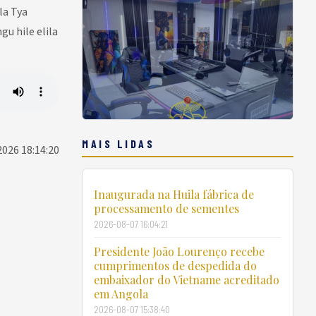
la Tya
u hile elila
MAIS LIDAS
2026 18:14:20
Inaugurada na Huila fábrica de
processamento de sementes
2026-08-07 16:04:21
Presidente João Lourenço recebe
cumprimentos de despedida do
embaixador do Vietname acreditado
em Angola
2026-08-07 15:38:40